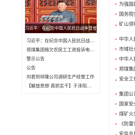
为强国
国务院
矿山领
习近平：在纪念中国人民抗日战争暨世
界反法西斯战争胜利80周年大会上的讲
中华人
·
习近平：在纪念中国人民抗日战…
话
市域社
·
郑煤集团拖欠农民工工资投诉电…
·
警示公告
中华人
·
公告
郑煤集
·
刘君到祥隆公司调研生产经营工作
安全工
·
【解放思想·真抓实干】于泽阳…
集团公
国家安
煤矿火
《防雷
安监总