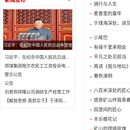
+
新闻发布
骑行与人生
麦香里的童年
于煤海深处，读
小尾巴
习近平：在纪念中国人民抗日战争暨世
有缘千里来相会
界反法西斯战争胜利80周年大会上的讲
平凡之处见担当
·
习近平：在纪念中国人民抗日战…
话
·
郑煤集团拖欠农民工工资投诉电…
再读《我与地坛
·
警示公告
春色清明
·
公告
八百米深处的匠
·
刘君到祥隆公司调研生产经营工作
感恩矿山伴我青
·
【解放思想·真抓实干】于泽阳…
田垄间的匠心
丰乐樱花记
矿山的铿锵玫瑰