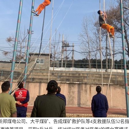
和新郑煤电公司、大平煤矿、告成煤矿救护队等4支救援队伍52名