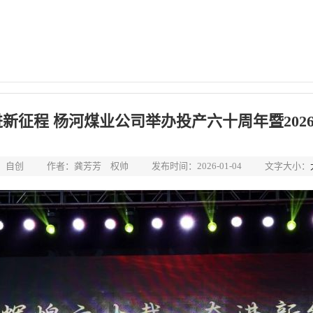
进新征程 杨河煤业公司举办投产六十周年暨202
：自创
作者：龚芳芳 权帅
发布时间：2026-01-04
文字大小：