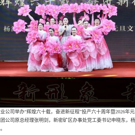
业公司举办“辉煌六十载，奋进新征程”投产六十周年暨2026
集团公司原总经理张明剑，新密矿区办事处党工委书记申晓东，
年。