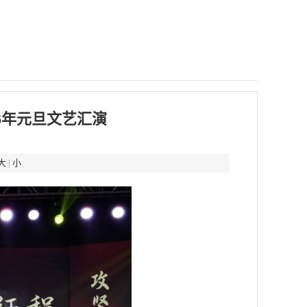
6年元旦文艺汇演
大
|
小