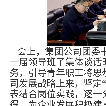
会上，集团公司团委
一届领导班子集体谈话
务，引导青年职工将思
司发展战略上来，坚定
表结合岗位实践，逐一
得，为企业发展积极建